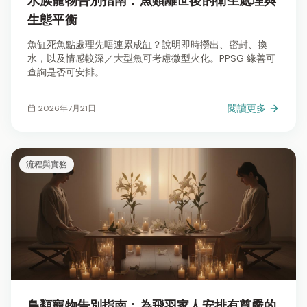
水族寵物告別指南：魚類離世後的衛生處理與
生態平衡
魚缸死魚點處理先唔連累成缸？說明即時撈出、密封、換
水，以及情感較深／大型魚可考慮微型火化。PPSG 緣善可
查詢是否可安排。
閱讀更多
2026年7月21日
流程與實務
鳥類寵物告別指南：為飛羽家人安排有尊嚴的