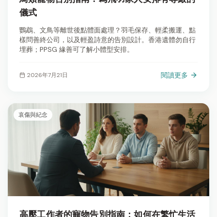
儀式
鸚鵡、文鳥等離世後點體面處理？羽毛保存、輕柔搬運、點
樣問善終公司，以及輕盈詩意的告別設計。香港遺體勿自行
埋葬；PPSG 緣善可了解小體型安排。
閱讀更多
2026年7月21日
哀傷與紀念
高壓工作者的寵物告別指南：如何在繁忙生活