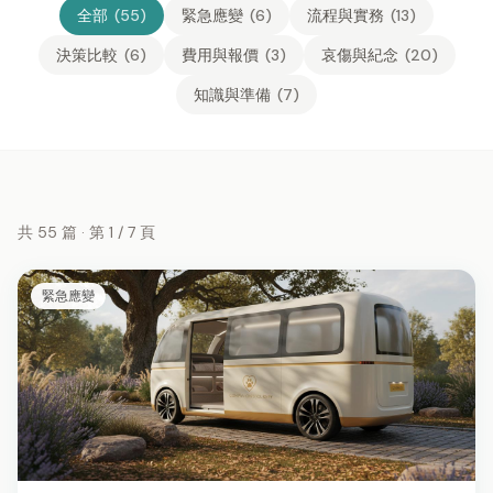
全部
(
55
)
緊急應變
(
6
)
流程與實務
(
13
)
決策比較
(
6
)
費用與報價
(
3
)
哀傷與紀念
(
20
)
知識與準備
(
7
)
共
55
篇
· 第 1 / 7 頁
緊急應變