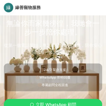
緣
緣善寵物服務
無論你而家幾徬徨，我哋會一
步一步陪你處理。
從第一個電話開始，專屬顧問會即時回應，陪你安心
完成每一步送別安排。
24/7 緊急支援
WhatsApp 即時回覆
專屬顧問全程跟進
立即 WhatsApp 顧問