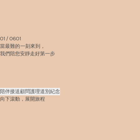
01 / 06
01
當最難的一刻來到，
我們陪您安靜走好第一步
陪伴
接送
顧問
護理
道別
紀念
向下滾動，展開旅程