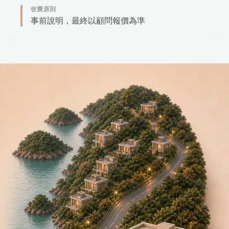
收費原則
事前說明，最終以顧問報價為準
PPSG 緣善六幕送別旅程
PPSG 緣善（香港寵物善終）以六幕旅程說明：陪伴、接送、顧問、護理
01
陪伴
：
當最難的一刻來到，
我們陪您安靜走好第一步
02
接送
：
專業接送，
讓最後一程得到溫柔照顧
03
顧問
：
由專屬顧問陪伴，
每一步都清楚安心
04
護理
：
以細心與尊重，
為寶貝完成最後護理
05
道別
：
陪您親自見證，
完成最後的道別
06
紀念
：
把思念，
安放在專屬的位置